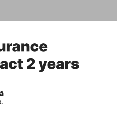
urance
act 2 years
vă
t.